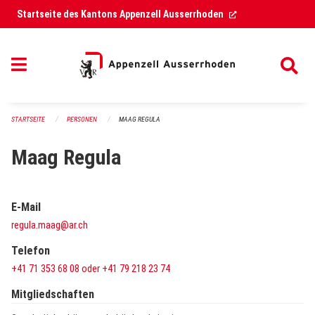
Navigation überspringen
(External Link)
Startseite des Kantons Appenzell Ausserrhoden
STARTSEITE
PERSONEN
MAAG REGULA
Maag Regula
E-Mail
regula.maag@ar.ch
Telefon
+41 71 353 68 08 oder +41 79 218 23 74
Mitgliedschaften