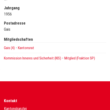
Jahrgang
1956
Postadresse
Gais
Mitgliedschaften
-
Gais (4)
Kantonsrat
-
Kommission Inneres und Sicherheit (KIS)
Mitglied (Fraktion SP)
Kontakt
Kantonskanzlei