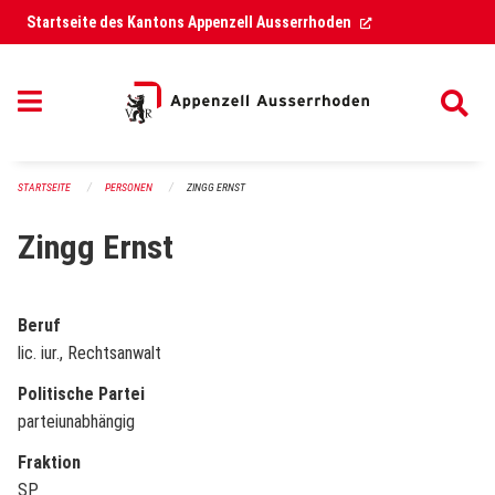
Navigation überspringen
(External Link)
Startseite des Kantons Appenzell Ausserrhoden
STARTSEITE
PERSONEN
ZINGG ERNST
Zingg Ernst
Beruf
lic. iur., Rechtsanwalt
Politische Partei
parteiunabhängig
Fraktion
SP