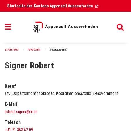
Navigation überspringen
(External Link)
Startseite des Kantons Appenzell Ausserrhoden
STARTSEITE
PERSONEN
SIGNER ROBERT
Signer Robert
Beruf
stv. Departementssekretär, Koordinationsstelle E-Government
E-Mail
robert.signer@ar.ch
Telefon
+41 71 353 62 09