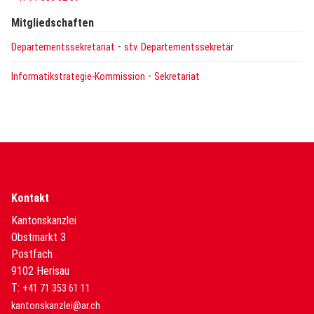
Mitgliedschaften
-
Departementssekretariat
stv. Departementssekretär
-
Informatikstrategie-Kommission
Sekretariat
Kontakt
Kantonskanzlei
Obstmarkt 3
Postfach
9102 Herisau
T:
+41 71 353 61 11
kantonskanzlei@ar.ch