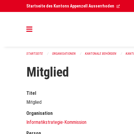
Navigation überspringen
(Extern
Startseite des Kantons Appenzell Ausserrhoden
STARTSEITE
ORGANISATIONEN
KANTONALE BEHÖRDEN
KANT
Mitglied
Titel
Mitglied
Organisation
Informatikstrategie-Kommission
Person