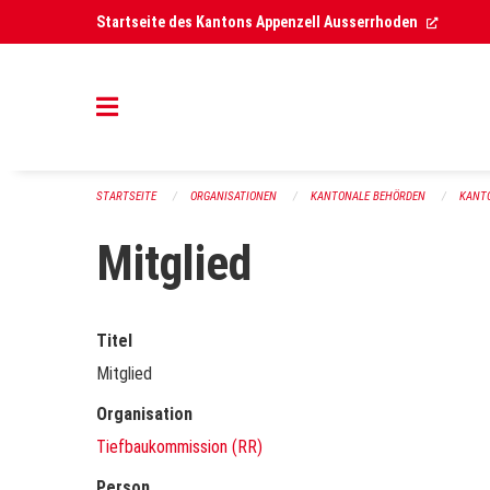
Navigation überspringen
(Extern
Startseite des Kantons Appenzell Ausserrhoden
STARTSEITE
ORGANISATIONEN
KANTONALE BEHÖRDEN
KANT
Mitglied
Titel
Mitglied
Organisation
Tiefbaukommission (RR)
Person