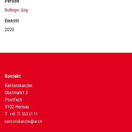
Person
Bollinger Jürg
Eintritt
2020
Kontakt
Kantonskanzlei
Obstmarkt 3
Postfach
9102 Herisau
T:
+41 71 353 61 11
kantonskanzlei@ar.ch