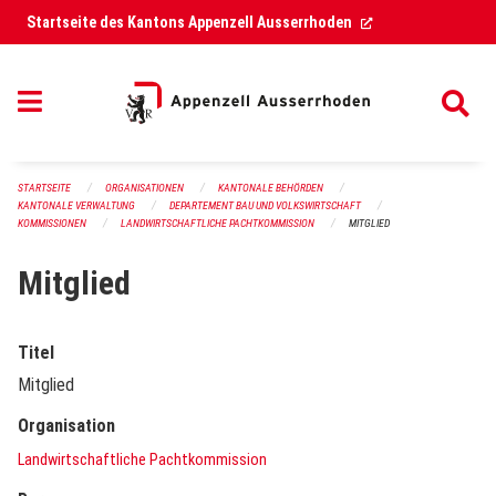
Navigation überspringen
(External Link)
Startseite des Kantons Appenzell Ausserrhoden
STARTSEITE
ORGANISATIONEN
KANTONALE BEHÖRDEN
KANTONALE VERWALTUNG
DEPARTEMENT BAU UND VOLKSWIRTSCHAFT
KOMMISSIONEN
LANDWIRTSCHAFTLICHE PACHTKOMMISSION
MITGLIED
Mitglied
Titel
Mitglied
Organisation
Landwirtschaftliche Pachtkommission