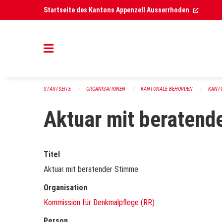
Navigation überspringen
(Extern
Startseite des Kantons Appenzell Ausserrhoden
STARTSEITE
ORGANISATIONEN
KANTONALE BEHÖRDEN
KANT
Aktuar mit beratend
Titel
Aktuar mit beratender Stimme
Organisation
Kommission für Denkmalpflege (RR)
Person