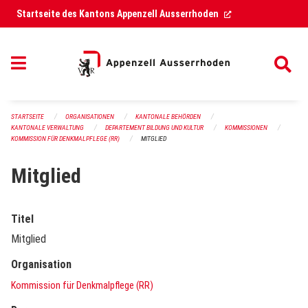
Navigation überspringen
(External Link)
Startseite des Kantons Appenzell Ausserrhoden
STARTSEITE
ORGANISATIONEN
KANTONALE BEHÖRDEN
KANTONALE VERWALTUNG
DEPARTEMENT BILDUNG UND KULTUR
KOMMISSIONEN
KOMMISSION FÜR DENKMALPFLEGE (RR)
MITGLIED
Mitglied
Titel
Mitglied
Organisation
Kommission für Denkmalpflege (RR)