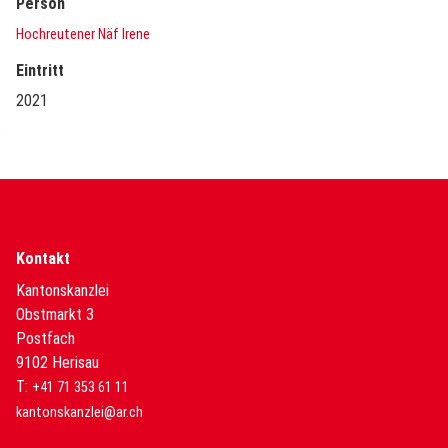
Person
Hochreutener Näf Irene
Eintritt
2021
Kontakt
Kantonskanzlei
Obstmarkt 3
Postfach
9102 Herisau
T:
+41 71 353 61 11
kantonskanzlei@ar.ch