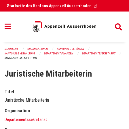
Navigation überspringen
(External Link)
Startseite des Kantons Appenzell Ausserrhoden
STARTSEITE
ORGANISATIONEN
KANTONALE BEHÖRDEN
KANTONALE VERWALTUNG
DEPARTEMENT FINANZEN
DEPARTEMENTSSEKRETARIAT
JURISTISCHE MITARBEITERIN
Juristische Mitarbeiterin
Titel
Juristische Mitarbeiterin
Organisation
Departementssekretariat