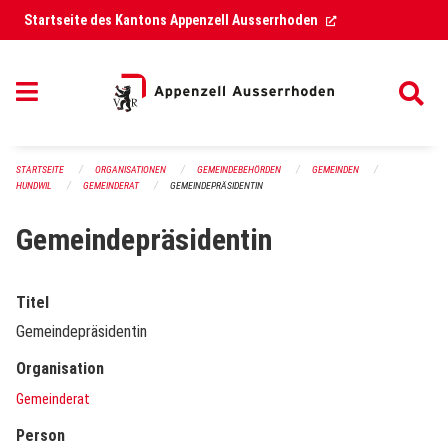
Navigation überspringen
(External Link)
Startseite des Kantons Appenzell Ausserrhoden
STARTSEITE
ORGANISATIONEN
GEMEINDEBEHÖRDEN
GEMEINDEN
HUNDWIL
GEMEINDERAT
GEMEINDEPRÄSIDENTIN
Gemeindepräsidentin
Titel
Gemeindepräsidentin
Organisation
Gemeinderat
Person