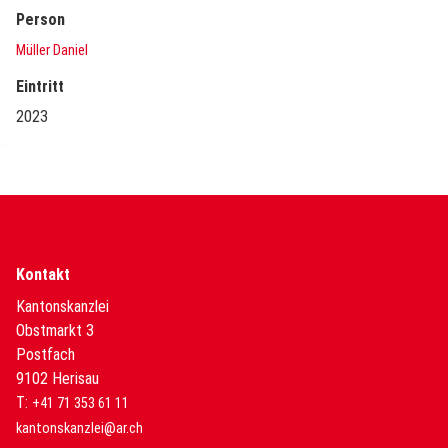
Person
Müller Daniel
Eintritt
2023
Kontakt
Kantonskanzlei
Obstmarkt 3
Postfach
9102 Herisau
T:
+41 71 353 61 11
kantonskanzlei@ar.ch