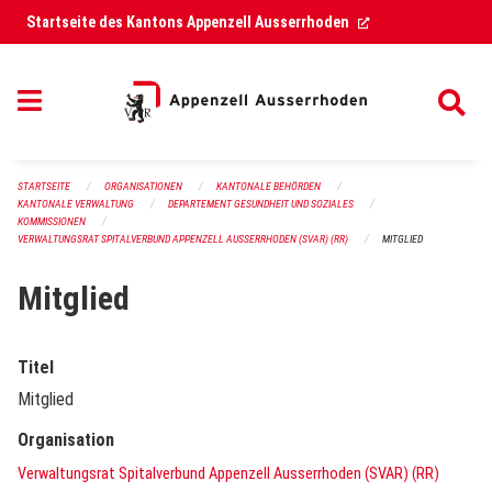
Navigation überspringen
(External Link)
Startseite des Kantons Appenzell Ausserrhoden
STARTSEITE
ORGANISATIONEN
KANTONALE BEHÖRDEN
KANTONALE VERWALTUNG
DEPARTEMENT GESUNDHEIT UND SOZIALES
KOMMISSIONEN
VERWALTUNGSRAT SPITALVERBUND APPENZELL AUSSERRHODEN (SVAR) (RR)
MITGLIED
Mitglied
Titel
Mitglied
Organisation
Verwaltungsrat Spitalverbund Appenzell Ausserrhoden (SVAR) (RR)