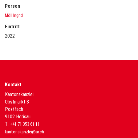
Person
Möll Ingrid
Eintritt
2022
Kontakt
Kantonskanzlei
Obstmarkt 3
Postfach
9102 Herisau
T:
+41 71 353 61 11
kantonskanzlei@ar.ch