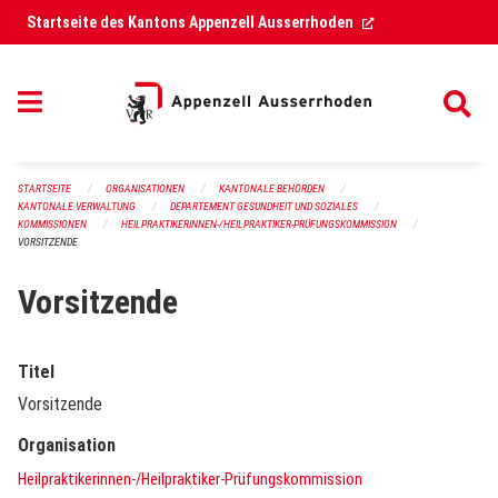
Navigation überspringen
(External Link)
Startseite des Kantons Appenzell Ausserrhoden
STARTSEITE
ORGANISATIONEN
KANTONALE BEHÖRDEN
KANTONALE VERWALTUNG
DEPARTEMENT GESUNDHEIT UND SOZIALES
KOMMISSIONEN
HEILPRAKTIKERINNEN-/HEILPRAKTIKER-PRÜFUNGSKOMMISSION
VORSITZENDE
Vorsitzende
Titel
Vorsitzende
Organisation
Heilpraktikerinnen-/Heilpraktiker-Prüfungskommission