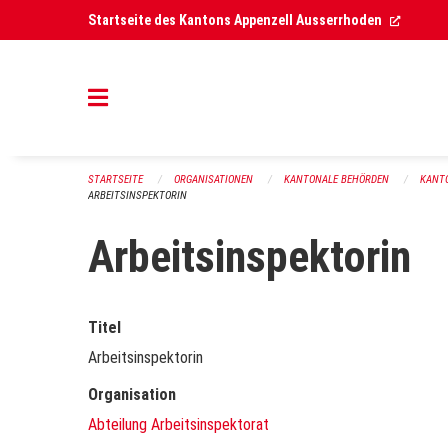
Navigation überspringen
(Extern
Startseite des Kantons Appenzell Ausserrhoden
STARTSEITE
ORGANISATIONEN
KANTONALE BEHÖRDEN
KANT
ARBEITSINSPEKTORIN
Arbeitsinspektorin
Titel
Arbeitsinspektorin
Organisation
Abteilung Arbeitsinspektorat