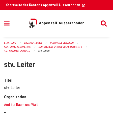
Navigation überspringen
(External Link)
Startseite des Kantons Appenzell Ausserrhoden
STARTSEITE
ORGANISATIONEN
KANTONALE BEHÖRDEN
KANTONALE VERWALTUNG
DEPARTEMENT BAU UND VOLKSWIRTSCHAFT
AMT FÜR RAUM UND WALD
STV. LEITER
stv. Leiter
Titel
stv. Leiter
Organisation
Amt für Raum und Wald