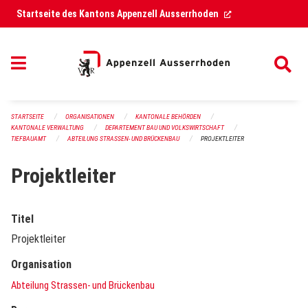
Navigation überspringen
(External Link)
Startseite des Kantons Appenzell Ausserrhoden
STARTSEITE
ORGANISATIONEN
KANTONALE BEHÖRDEN
KANTONALE VERWALTUNG
DEPARTEMENT BAU UND VOLKSWIRTSCHAFT
TIEFBAUAMT
ABTEILUNG STRASSEN- UND BRÜCKENBAU
PROJEKTLEITER
Projektleiter
Titel
Projektleiter
Organisation
Abteilung Strassen- und Brückenbau