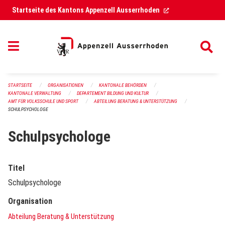
Navigation überspringen
(External Link)
Startseite des Kantons Appenzell Ausserrhoden
STARTSEITE
ORGANISATIONEN
KANTONALE BEHÖRDEN
KANTONALE VERWALTUNG
DEPARTEMENT BILDUNG UND KULTUR
AMT FÜR VOLKSSCHULE UND SPORT
ABTEILUNG BERATUNG & UNTERSTÜTZUNG
SCHULPSYCHOLOGE
Schulpsychologe
Titel
Schulpsychologe
Organisation
Abteilung Beratung & Unterstützung