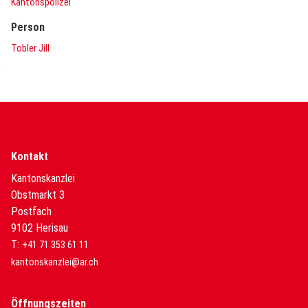
Kantonspolizei
Person
Tobler Jill
Kontakt
Kantonskanzlei
Obstmarkt 3
Postfach
9102 Herisau
T:
+41 71 353 61 11
kantonskanzlei@ar.ch
Öffnungszeiten