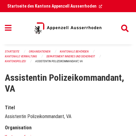
Navigation überspringen
(External Link)
Startseite des Kantons Appenzell Ausserrhoden
STARTSEITE
ORGANISATIONEN
KANTONALE BEHÖRDEN
KANTONALE VERWALTUNG
DEPARTEMENT INNERES UND SICHERHEIT
KANTONSPOLIZEI
ASSISTENTIN POLIZEIKOMMANDANT, VA
Assistentin Polizeikommandant,
VA
Titel
Assistentin Polizeikommandant, VA
Organisation