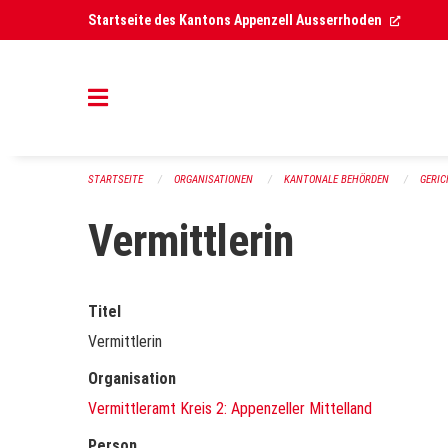
Navigation überspringen
(Extern
Startseite des Kantons Appenzell Ausserrhoden
STARTSEITE
ORGANISATIONEN
KANTONALE BEHÖRDEN
GERI
Vermittlerin
Titel
Vermittlerin
Organisation
Vermittleramt Kreis 2: Appenzeller Mittelland
Person