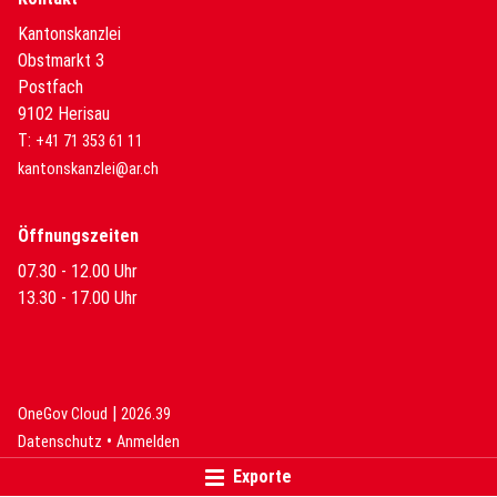
Kantonskanzlei
Obstmarkt 3
Postfach
9102 Herisau
T:
+41 71 353 61 11
kantonskanzlei@ar.ch
Öffnungszeiten
07.30 - 12.00 Uhr
13.30 - 17.00 Uhr
|
(External Link)
(External Link)
OneGov Cloud
2026.39
(External Link)
Datenschutz
Anmelden
Exporte