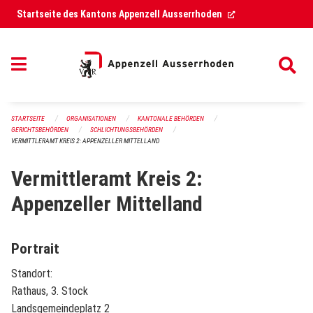
Navigation überspringen
(External Link)
Startseite des Kantons Appenzell Ausserrhoden
STARTSEITE
ORGANISATIONEN
KANTONALE BEHÖRDEN
GERICHTSBEHÖRDEN
SCHLICHTUNGSBEHÖRDEN
VERMITTLERAMT KREIS 2: APPENZELLER MITTELLAND
Vermittleramt Kreis 2:
Appenzeller Mittelland
Portrait
Standort:
Rathaus, 3. Stock
Landsgemeindeplatz 2