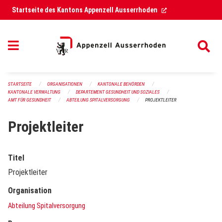
Navigation überspringen
(External Link)
Startseite des Kantons Appenzell Ausserrhoden
STARTSEITE
ORGANISATIONEN
KANTONALE BEHÖRDEN
KANTONALE VERWALTUNG
DEPARTEMENT GESUNDHEIT UND SOZIALES
AMT FÜR GESUNDHEIT
ABTEILUNG SPITALVERSORGUNG
PROJEKTLEITER
Projektleiter
Titel
Projektleiter
Organisation
Abteilung Spitalversorgung