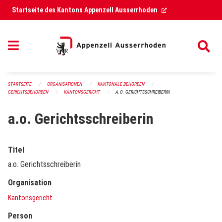
Navigation überspringen
(External Link)
Startseite des Kantons Appenzell Ausserrhoden
STARTSEITE
ORGANISATIONEN
KANTONALE BEHÖRDEN
GERICHTSBEHÖRDEN
KANTONSGERICHT
A.O. GERICHTSSCHREIBERIN
a.o. Gerichtsschreiberin
Titel
a.o. Gerichtsschreiberin
Organisation
Kantonsgericht
Person