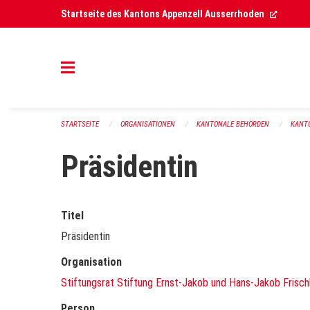
Navigation überspringen
(Extern
Startseite des Kantons Appenzell Ausserrhoden
STARTSEITE
ORGANISATIONEN
KANTONALE BEHÖRDEN
KANT
Präsidentin
Titel
Präsidentin
Organisation
Stiftungsrat Stiftung Ernst-Jakob und Hans-Jakob Frisc
Person