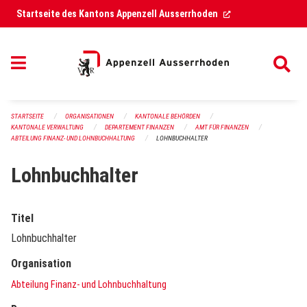
Navigation überspringen
(External Link)
Startseite des Kantons Appenzell Ausserrhoden
STARTSEITE
ORGANISATIONEN
KANTONALE BEHÖRDEN
KANTONALE VERWALTUNG
DEPARTEMENT FINANZEN
AMT FÜR FINANZEN
ABTEILUNG FINANZ- UND LOHNBUCHHALTUNG
LOHNBUCHHALTER
Lohnbuchhalter
Titel
Lohnbuchhalter
Organisation
Abteilung Finanz- und Lohnbuchhaltung