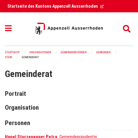
Navigation überspringen
(External Link)
Startseite des Kantons Appenzell Ausserrhoden
STARTSEITE
ORGANISATIONEN
GEMEINDEBEHÖRDEN
GEMEINDEN
STEIN
GEMEINDERAT
Gemeinderat
Portrait
Organisation
Personen
,
Hanel Sturzenegger Petra
Gemeindepräsidentin