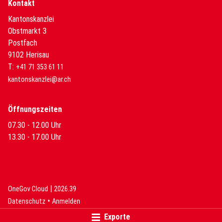
Kontakt
Kantonskanzlei
Obstmarkt 3
Postfach
9102 Herisau
T:
+41 71 353 61 11
kantonskanzlei@ar.ch
Öffnungszeiten
07.30 - 12.00 Uhr
13.30 - 17.00 Uhr
|
(External Link)
(External Link)
OneGov Cloud
2026.39
(External Link)
Datenschutz
Anmelden
Exporte