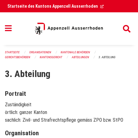
Navigation überspringen
(External Link)
Startseite des Kantons Appenzell Ausserrhoden
STARTSEITE
ORGANISATIONEN
KANTONALE BEHÖRDEN
GERICHTSBEHÖRDEN
KANTONSGERICHT
ABTEILUNGEN
3. ABTEILUNG
3. Abteilung
Portrait
Zuständigkeit
örtlich: ganzer Kanton
sachlich: Zivil- und Strafrechtspflege gemäss ZPO bzw. StPO
Organisation