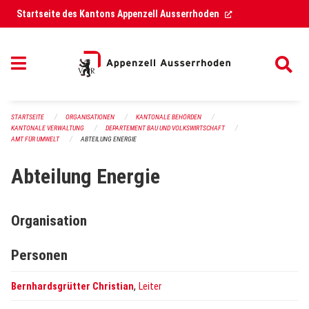
Navigation überspringen
(External Link)
Startseite des Kantons Appenzell Ausserrhoden
STARTSEITE
ORGANISATIONEN
KANTONALE BEHÖRDEN
KANTONALE VERWALTUNG
DEPARTEMENT BAU UND VOLKSWIRTSCHAFT
AMT FÜR UMWELT
ABTEILUNG ENERGIE
Abteilung Energie
Organisation
Personen
,
Bernhardsgrütter Christian
Leiter