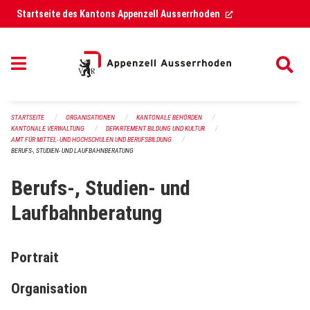
Navigation überspringen
(External Link)
Startseite des Kantons Appenzell Ausserrhoden
STARTSEITE
ORGANISATIONEN
KANTONALE BEHÖRDEN
KANTONALE VERWALTUNG
DEPARTEMENT BILDUNG UND KULTUR
AMT FÜR MITTEL- UND HOCHSCHULEN UND BERUFSBILDUNG
BERUFS-, STUDIEN- UND LAUFBAHNBERATUNG
Berufs-, Studien- und
Laufbahnberatung
Portrait
Organisation