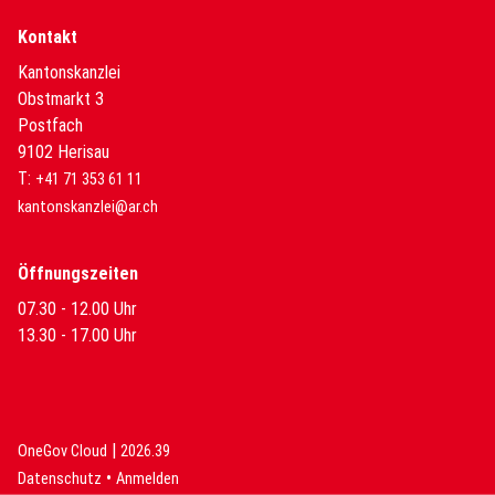
Kontakt
Kantonskanzlei
Obstmarkt 3
Postfach
9102 Herisau
T:
+41 71 353 61 11
kantonskanzlei@ar.ch
Öffnungszeiten
07.30 - 12.00 Uhr
13.30 - 17.00 Uhr
|
(External Link)
(External Link)
OneGov Cloud
2026.39
(External Link)
Datenschutz
Anmelden