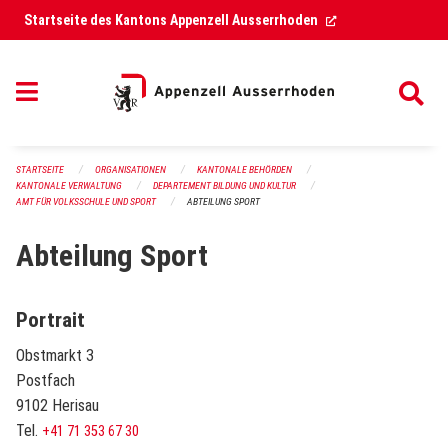
Navigation überspringen
(External Link)
Startseite des Kantons Appenzell Ausserrhoden
STARTSEITE
ORGANISATIONEN
KANTONALE BEHÖRDEN
KANTONALE VERWALTUNG
DEPARTEMENT BILDUNG UND KULTUR
AMT FÜR VOLKSSCHULE UND SPORT
ABTEILUNG SPORT
Abteilung Sport
Portrait
Obstmarkt 3
Postfach
9102 Herisau
Tel.
+41 71 353 67 30