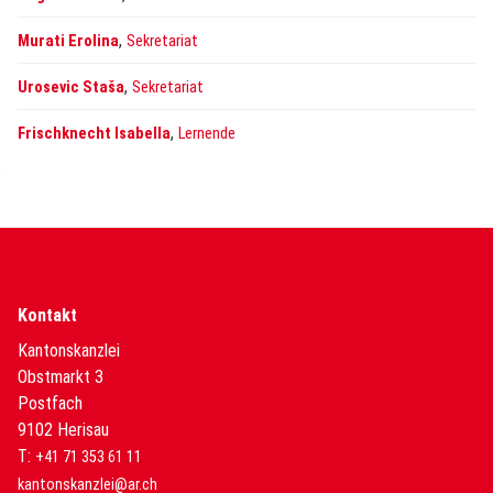
,
Murati Erolina
Sekretariat
,
Urosevic Staša
Sekretariat
,
Frischknecht Isabella
Lernende
Kontakt
Kantonskanzlei
Obstmarkt 3
Postfach
9102 Herisau
T:
+41 71 353 61 11
kantonskanzlei@ar.ch