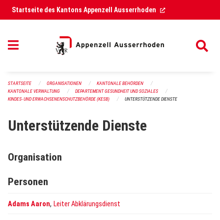
Navigation überspringen
(External Link)
Startseite des Kantons Appenzell Ausserrhoden
STARTSEITE
ORGANISATIONEN
KANTONALE BEHÖRDEN
KANTONALE VERWALTUNG
DEPARTEMENT GESUNDHEIT UND SOZIALES
KINDES- UND ERWACHSENENSCHUTZBEHÖRDE (KESB)
UNTERSTÜTZENDE DIENSTE
Unterstützende Dienste
Organisation
Personen
,
Adams Aaron
Leiter Abklärungsdienst