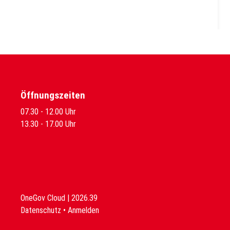
Öffnungszeiten
07.30 - 12.00 Uhr
13.30 - 17.00 Uhr
OneGov Cloud
(External Link)
|
2026.39
(External Link)
Datenschutz
(External Link)
Anmelden