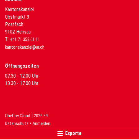
Kantonskanzlei
Obstmarkt 3
Postfach
9102 Herisau
T:
+41 71 353 61 11
kantonskanzlei@ar.ch
Öffnungszeiten
07.30 - 12.00 Uhr
13.30 - 17.00 Uhr
|
(External Link)
(External Link)
OneGov Cloud
2026.39
(External Link)
Datenschutz
Anmelden
Exporte