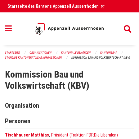
Navigation überspringen
(External Link)
Startseite des Kantons Appenzell Ausserrhoden
STARTSEITE
ORGANISATIONEN
KANTONALE BEHÖRDEN
KANTONSRAT
STÄNDIGE KANTONSRÄTLICHE KOMMISSIONEN
KOMMISSION BAU UND VOLKSWIRTSCHAFT (KBV)
Kommission Bau und
Volkswirtschaft (KBV)
Organisation
Personen
,
Tischhauser Matthias
Präsident (Fraktion FDP.Die Liberalen)