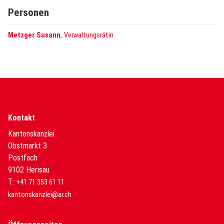
Personen
,
Metzger Susann
Verwaltungsrätin
Kontakt
Kantonskanzlei
Obstmarkt 3
Postfach
9102 Herisau
T:
+41 71 353 61 11
kantonskanzlei@ar.ch