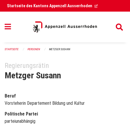
Navigation überspringen
(External Link)
Startseite des Kantons Appenzell Ausserrhoden
STARTSEITE
PERSONEN
METZGER SUSANN
Regierungsrätin
Metzger Susann
Beruf
Vorsteherin Departement Bildung und Kultur
Politische Partei
parteiunabhängig