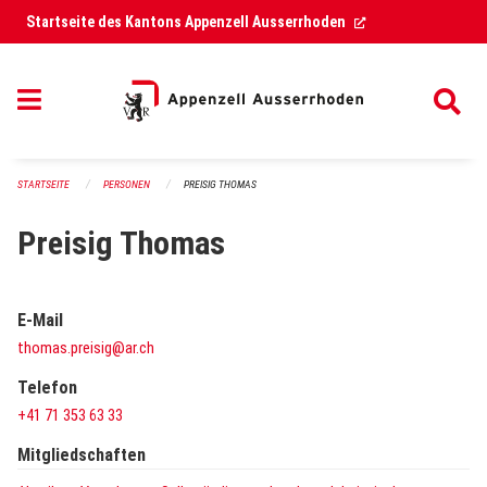
Navigation überspringen
(External Link)
Startseite des Kantons Appenzell Ausserrhoden
STARTSEITE
PERSONEN
PREISIG THOMAS
Preisig Thomas
E-Mail
thomas.preisig@ar.ch
Telefon
+41 71 353 63 33
Mitgliedschaften