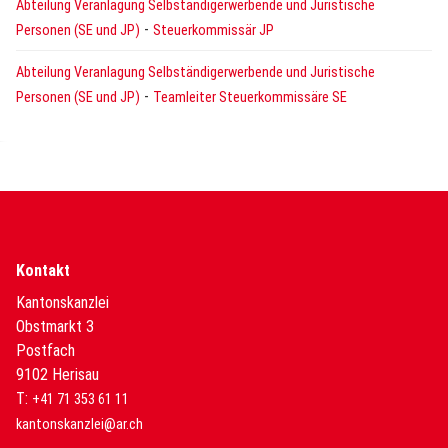
Abteilung Veranlagung Selbständigerwerbende und Juristische
-
Personen (SE und JP)
Steuerkommissär JP
Abteilung Veranlagung Selbständigerwerbende und Juristische
-
Personen (SE und JP)
Teamleiter Steuerkommissäre SE
Kontakt
Kantonskanzlei
Obstmarkt 3
Postfach
9102 Herisau
T:
+41 71 353 61 11
kantonskanzlei@ar.ch