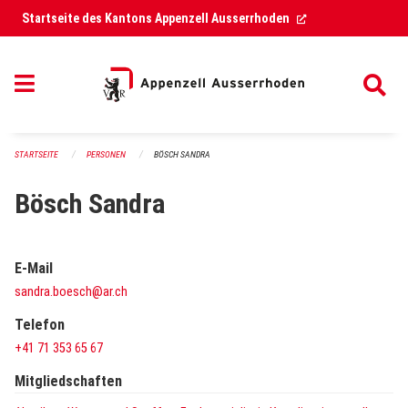
Navigation überspringen
(External Link)
Startseite des Kantons Appenzell Ausserrhoden
STARTSEITE
PERSONEN
BÖSCH SANDRA
Bösch Sandra
E-Mail
sandra.boesch@ar.ch
Telefon
+41 71 353 65 67
Mitgliedschaften