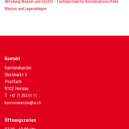
-
Abteilung Wasser und Stoffe
Fachspezialistin Koordinationsstelle
Wasser und Lageranlagen
Kontakt
Kantonskanzlei
Obstmarkt 3
Postfach
9102 Herisau
T:
+41 71 353 61 11
kantonskanzlei@ar.ch
Öffnungszeiten