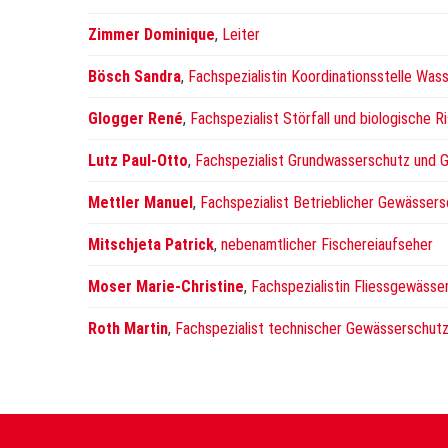
Zimmer Dominique
,
Leiter
Bösch Sandra
,
Fachspezialistin Koordinationsstelle Was
Glogger René
,
Fachspezialist Störfall und biologische R
Lutz Paul-Otto
,
Fachspezialist Grundwasserschutz und 
Mettler Manuel
,
Fachspezialist Betrieblicher Gewässers
Mitschjeta Patrick
,
nebenamtlicher Fischereiaufseher
Moser Marie-Christine
,
Fachspezialistin Fliessgewässe
Roth Martin
,
Fachspezialist technischer Gewässerschut