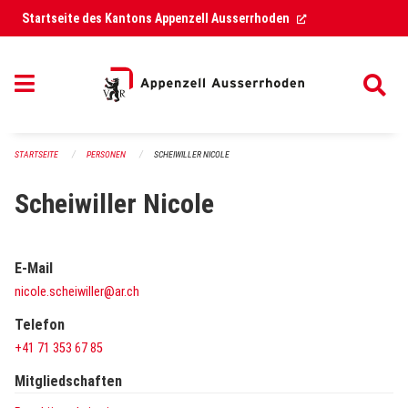
Navigation überspringen
(External Link)
Startseite des Kantons Appenzell Ausserrhoden
STARTSEITE
PERSONEN
SCHEIWILLER NICOLE
Scheiwiller Nicole
E-Mail
nicole.scheiwiller@ar.ch
Telefon
+41 71 353 67 85
Mitgliedschaften