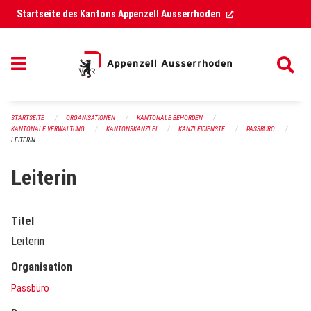
Navigation überspringen
(External Link)
Startseite des Kantons Appenzell Ausserrhoden
STARTSEITE
ORGANISATIONEN
KANTONALE BEHÖRDEN
KANTONALE VERWALTUNG
KANTONSKANZLEI
KANZLEIDIENSTE
PASSBÜRO
LEITERIN
Leiterin
Titel
Leiterin
Organisation
Passbüro