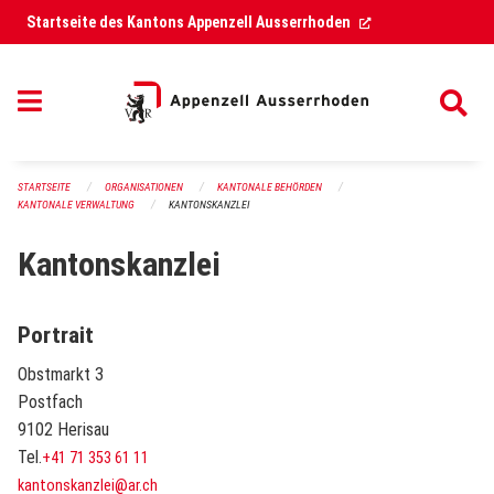
Navigation überspringen
(External Link)
Startseite des Kantons Appenzell Ausserrhoden
STARTSEITE
ORGANISATIONEN
KANTONALE BEHÖRDEN
KANTONALE VERWALTUNG
KANTONSKANZLEI
Kantonskanzlei
Portrait
Obstmarkt 3
Postfach
9102 Herisau
Tel.
+41 71 353 61 11
kantonskanzlei@ar.ch