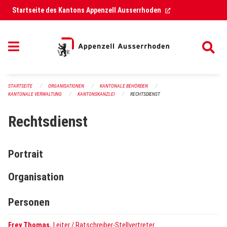
Navigation überspringen
(External Link)
Startseite des Kantons Appenzell Ausserrhoden
STARTSEITE
ORGANISATIONEN
KANTONALE BEHÖRDEN
KANTONALE VERWALTUNG
KANTONSKANZLEI
RECHTSDIENST
Rechtsdienst
Portrait
Organisation
Personen
,
Frey Thomas
Leiter / Ratschreiber-Stellvertreter