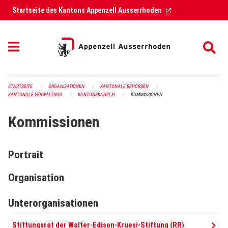
Navigation überspringen
(External Link)
Startseite des Kantons Appenzell Ausserrhoden
STARTSEITE
ORGANISATIONEN
KANTONALE BEHÖRDEN
KANTONALE VERWALTUNG
KANTONSKANZLEI
KOMMISSIONEN
Kommissionen
Portrait
Organisation
Unterorganisationen
Stiftungsrat der Walter-Edison-Kruesi-Stiftung (RR)