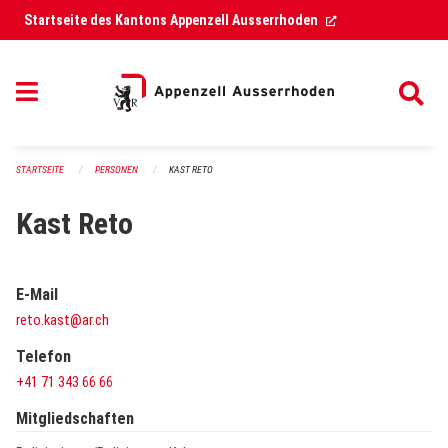
Navigation überspringen
(External Link)
Startseite des Kantons Appenzell Ausserrhoden
STARTSEITE
PERSONEN
KAST RETO
Kast Reto
E-Mail
reto.kast@ar.ch
Telefon
+41 71 343 66 66
Mitgliedschaften