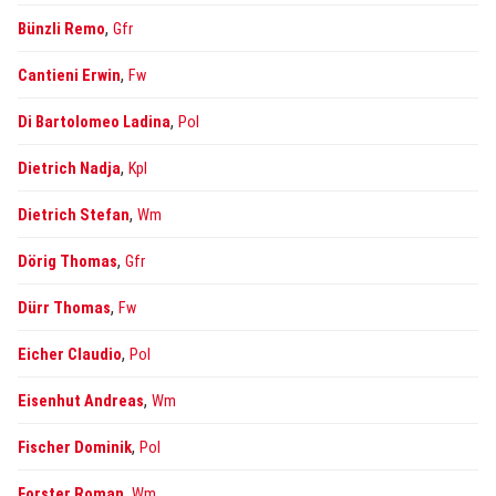
,
Bünzli Remo
Gfr
,
Cantieni Erwin
Fw
,
Di Bartolomeo Ladina
Pol
,
Dietrich Nadja
Kpl
,
Dietrich Stefan
Wm
,
Dörig Thomas
Gfr
,
Dürr Thomas
Fw
,
Eicher Claudio
Pol
,
Eisenhut Andreas
Wm
,
Fischer Dominik
Pol
,
Forster Roman
Wm