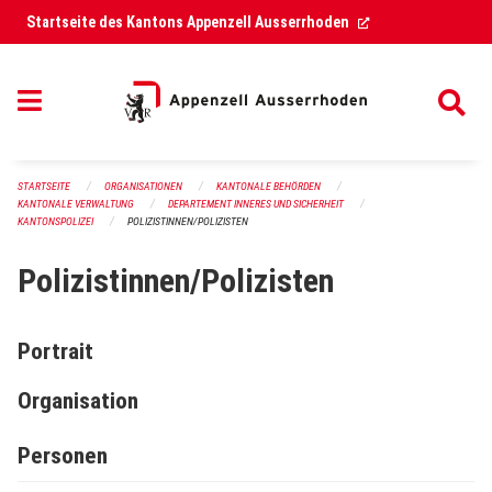
Navigation überspringen
(External Link)
Startseite des Kantons Appenzell Ausserrhoden
STARTSEITE
ORGANISATIONEN
KANTONALE BEHÖRDEN
KANTONALE VERWALTUNG
DEPARTEMENT INNERES UND SICHERHEIT
KANTONSPOLIZEI
POLIZISTINNEN/POLIZISTEN
Polizistinnen/Polizisten
Portrait
Organisation
Personen