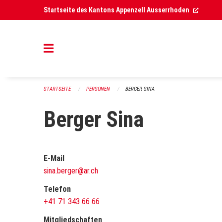
Navigation überspringen
(Extern
Startseite des Kantons Appenzell Ausserrhoden
STARTSEITE
PERSONEN
BERGER SINA
Berger Sina
E-Mail
sina.berger@ar.ch
Telefon
+41 71 343 66 66
Mitgliedschaften