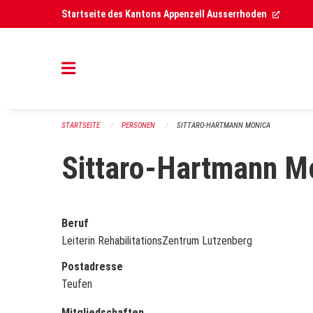
Navigation überspringen
(Extern
Startseite des Kantons Appenzell Ausserrhoden
STARTSEITE
PERSONEN
SITTARO-HARTMANN MONICA
Sittaro-Hartmann M
Beruf
Leiterin RehabilitationsZentrum Lutzenberg
Postadresse
Teufen
Mitgliedschaften