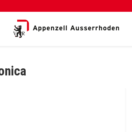
al Link)
onica