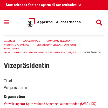
Navigation überspringen
(External Link)
Startseite des Kantons Appenzell Ausserrhoden
STARTSEITE
ORGANISATIONEN
KANTONALE BEHÖRDEN
KANTONALE VERWALTUNG
DEPARTEMENT GESUNDHEIT UND SOZIALES
KOMMISSIONEN
VERWALTUNGSRAT SPITALVERBUND APPENZELL AUSSERRHODEN (SVAR) (RR)
VIZEPRÄSIDENTIN
Vizepräsidentin
Titel
Vizepräsidentin
Organisation
Verwaltungsrat Spitalverbund Appenzell Ausserrhoden (SVAR) (RR)