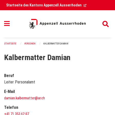
Navigation überspringen
(External Link)
Startseite des Kantons Appenzell Ausserrhoden
STARTSEITE
PERSONEN
KALBERMATTER DAMIAN
Kalbermatter Damian
Beruf
Leiter Personalamt
E-Mail
damian.kalbermatter@ar.ch
Telefon
+41 71 353 62 07