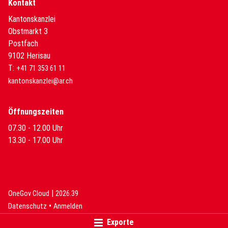
Kontakt
Kantonskanzlei
Obstmarkt 3
Postfach
9102 Herisau
T:
+41 71 353 61 11
kantonskanzlei@ar.ch
Öffnungszeiten
07.30 - 12.00 Uhr
13.30 - 17.00 Uhr
|
(External Link)
(External Link)
OneGov Cloud
2026.39
(External Link)
Datenschutz
Anmelden
Exporte