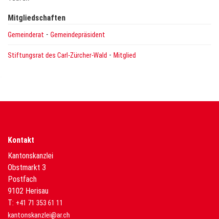
Mitgliedschaften
-
Gemeinderat
Gemeindepräsident
-
Stiftungsrat des Carl-Zürcher-Wald
Mitglied
Kontakt
Kantonskanzlei
Obstmarkt 3
Postfach
9102 Herisau
T:
+41 71 353 61 11
kantonskanzlei@ar.ch