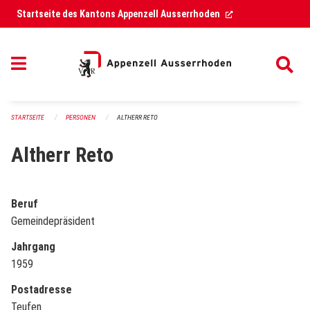
Navigation überspringen
(External Link)
Startseite des Kantons Appenzell Ausserrhoden
STARTSEITE
PERSONEN
ALTHERR RETO
Altherr Reto
Beruf
Gemeindepräsident
Jahrgang
1959
Postadresse
Teufen