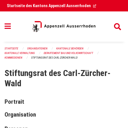
Navigation überspringen
(External Link)
Startseite des Kantons Appenzell Ausserrhoden
STARTSEITE
ORGANISATIONEN
KANTONALE BEHÖRDEN
KANTONALE VERWALTUNG
DEPARTEMENT BAU UND VOLKSWIRTSCHAFT
KOMMISSIONEN
STIFTUNGSRAT DES CARL-ZÜRCHER-WALD
Stiftungsrat des Carl-Zürcher-
Wald
Portrait
Organisation